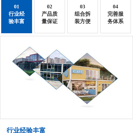
01
02
03
04
行业经
产品质
组合拆
完善服
验丰富
量保证
装方便
务体系
行业经验丰富