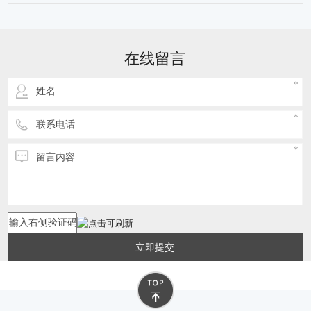
发更加的全面，且面对自然灾害而开展的防震建
材的研发更是如火如荼的发展着，整体的重量也
越来越轻，内部的轻钢框架结构在近年来的研发
中变得更加坚固耐用，一般这样的国外住人集装
在线留言
箱可使用20年之久。在人口过于密集
立即提交