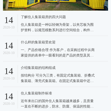
了解住人集装箱房的四大问题
14
住人集装箱是一种以轻钢为骨架，以夹芯板为围
2020-10
护资料，以规范模数系列进行空间组合，构件选
用螺栓衔接，全新概念的环保经济型活动房子。
可方便方便地进行拼装和拆开，完成了临时修建
什么样的集装箱受欢迎
14
的通用规范化，树立了环保节能、方便高效的修
一、产品价格合理 作为客户，在采购过程中从商
建理念，使临时住房进入了一个系列化开发、集
2020-10
家提供的表单中一眼看到的是产品的类型及其匹
成化出产、配套化供给、可库存和可屡
配的价格。选购当然要选购经济实惠的框架特种
集装箱，该产品的价格是否合理决定着客户的“购
介绍集装箱的结构组成
14
买欲”。因此，框架集装箱的价格是否能够合理关
按结构分 可分为三类，有固定式集装箱、折叠式
系到产品交易量大小的问题呢，对于买卖双方来
2020-10
集装箱、薄壳式集装箱。在固定式集装箱中还可
说都是值得思量的问题
分密闭集装箱、开顶集装箱（OPEN TOP
CONTAINER）、板架集装箱等；折叠式集装
住人集装箱制作标准
14
箱，指集装箱的主要部件（侧壁、端壁和箱顶）
近年来出口的国外住人集装箱越来越多，且质量
能简单地折叠或分解，再次使用时可以方便的再
2020-10
一直在不断的进步，防水、防腐、保温的性能研
组合起来；薄壳式集装箱，