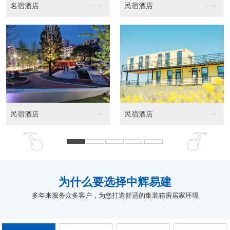
店
商业店铺
太空舱
店
商业店铺
商业店铺
为什么要选
择中辉易建
多年来服务众多客户，为您打造舒适的集装箱房居家环境